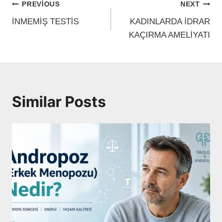
Yazı
PREVIOUS
NEXT
gezinmesi
İNMEMİŞ TESTİS
KADINLARDA İDRAR
KAÇIRMA AMELİYATI
Similar Posts