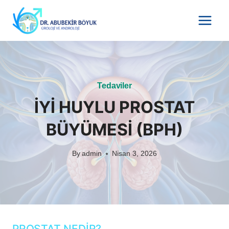
Skip
to
content
Tedaviler
İYİ HUYLU PROSTAT
BÜYÜMESİ (BPH)
By
admin
Nisan 3, 2026
PROSTAT NEDİR?