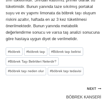
sıvı tüketimidir. Sıvıdan kastımız primer olarak su
tüketimidir. Bunun yanında taze sıkılmış portakal
suyu ve ev yapımı limonata da böbrek taşı oluşum
riskini azaltır, haftada en az 3 kez tüketilmesi
önerilmektedir. Bunun yanında metabolik
değerlendirme sonucu ve varsa taş analizi sonucuna
göre hastaya uygun diyet de verilmelidir.
Post
#
böbrek
#
böbrek taşı
#
Böbrek taşı belirisi
Tags:
#
Böbrek Taşı Belirtileri Nelerdir?
#
böbrek taşı neden olur
#
böbrek taşı tedavisi
Yazı
NEXT
gezinmesi
BÖBREK KANSERİ