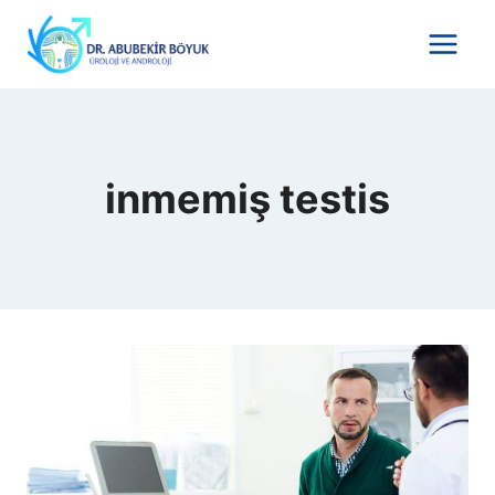
Skip
to
content
inmemiş testis